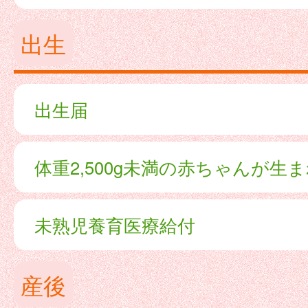
出生
出生届
体重2,500g未満の赤ちゃんが生
未熟児養育医療給付
産後