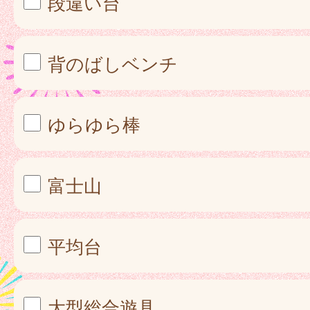
段違い台
背のばしベンチ
ゆらゆら棒
富士山
平均台
大型総合遊具