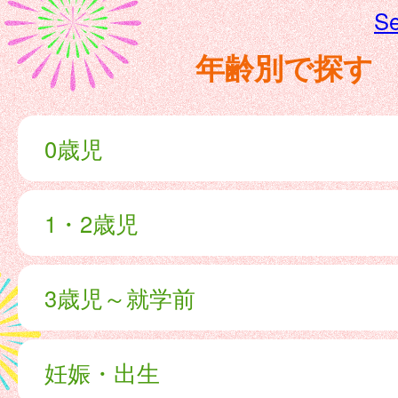
Se
年齢別で探す
0歳児
1・2歳児
3歳児～就学前
妊娠・出生